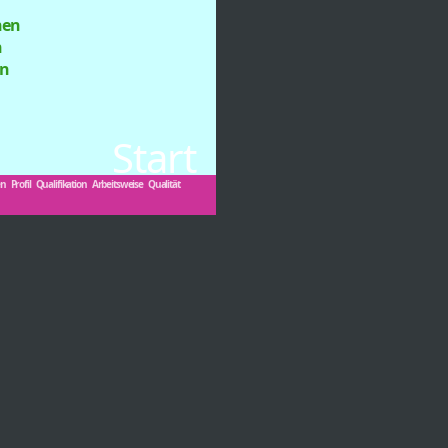
nen
n
n
Start
en
Profil
Qualifikation
Arbeitsweise
Qualität