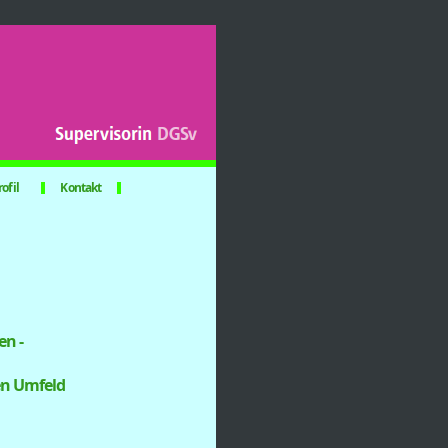
rofil
Kontakt
hen ­
hen Umfeld