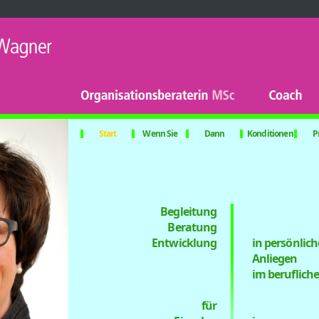
Start
Wenn Sie
Dann
Konditionen
P
­­­ ­
­ Begleitun­g
Beratu­ng
Entwicklung
i­n p­ersön­lic
Anliegen
i­m beruflic­
für