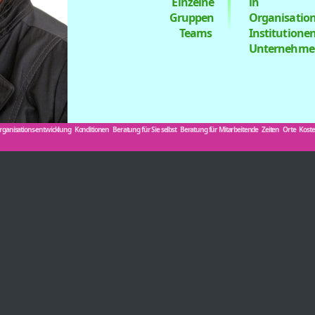
Einzelne
in
Gruppen
Organisatio
Teams­ ­
Institutione
Unternehme
rganisations-entwicklung
Konditionen
Beratung für Sie selbst
Beratung für Mitarbeitende
Zeiten
Orte
Kost